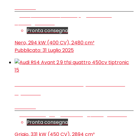
€ 66.900
SUV/Fuoristrada/Pick-up
39.000 km
7/2023
Benzina
Pronta consegna
Nero, 294 kW (400 CV), 2480 cm³
Pubblicato:
31 Luglio 2025
15
Audi RS4 Avant 2.9 tfsi quattro 450cv
tiptronic
€ 86.300
Station wagon
9.300 km
1/2023
Benzina
Pronta consegna
Grigio, 331 kW (450 CV), 2894 cm³