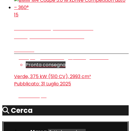
15
BMW M4 Coupe 3.0 M xDrive
Competition auto – 360°
€ 96.900
Coupé
16.600 km
6/2024
Benzina
Pronta consegna
Verde, 375 kW (510 CV), 2993 cm³
Pubblicato:
31 Luglio 2025
Carica di più
Cerca