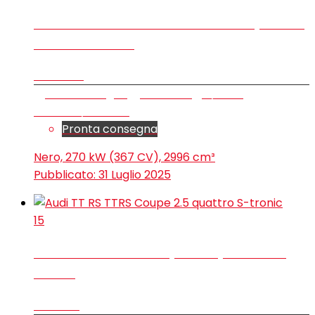
Audi S5 S5 Avant 3.0 tfsi mhev+ quattro
367cv s-tronic
€ 86.600
Station wagon
9.950 km
3/2025
Elettrica/Benzina
Pronta consegna
Nero, 270 kW (367 CV), 2996 cm³
Pubblicato:
31 Luglio 2025
15
Audi TT RS TTRS Coupe 2.5 quattro S-
tronic
€ 61.200