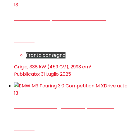
13
BMW M2 Coupe 3.0 460cv auto –
Perfetta – No Incidenti
€ 65.900
Coupé
9.990 km
9/2023
Benzina
Pronta consegna
Grigio, 338 kW (459 CV), 2993 cm³
Pubblicato:
31 Luglio 2025
13
BMW M3 Touring 3.0 Competition M
XDrive auto
€ 89.700