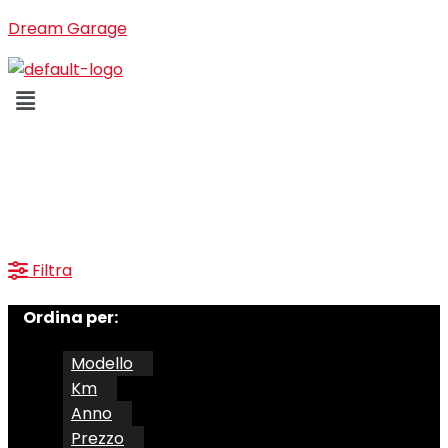
Dream Garage
Menu
Annunci
53
Risultati
Filtra
Ordina per:
Modello
Km
Anno
Prezzo