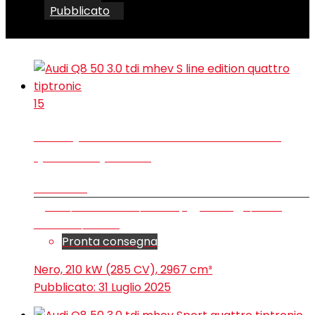
Pubblicato
15
Audi Q8 50 3.0 tdi mhev S line edition
quattro tiptronic
€ 107.600
SUV/Fuoristrada/Pick-up
10 km
1/2025
Elettrica/Diesel
Pronta consegna
Nero, 210 kW (285 CV), 2967 cm³
Pubblicato:
31 Luglio 2025