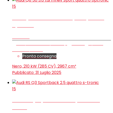
15
Audi Q8 50 3.0 tdi mhev Sport quattro
tiptronic
€ 99.800
SUV/Fuoristrada/Pick-up
20 km
3/2025
Elettrica/Diesel
Pronta consegna
Nero, 210 kW (285 CV), 2967 cm³
Pubblicato:
31 Luglio 2025
15
Audi RS Q3 Sportback 2.5 quattro s-
tronic