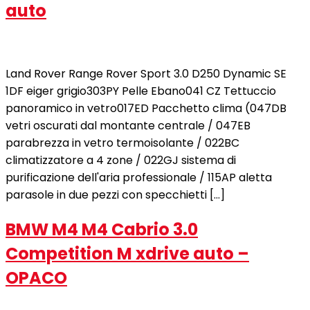
auto
Land Rover Range Rover Sport 3.0 D250 Dynamic SE
1DF eiger grigio303PY Pelle Ebano041 CZ Tettuccio
panoramico in vetro017ED Pacchetto clima (047DB
vetri oscurati dal montante centrale / 047EB
parabrezza in vetro termoisolante / 022BC
climatizzatore a 4 zone / 022GJ sistema di
purificazione dell'aria professionale / 115AP aletta
parasole in due pezzi con specchietti […]
BMW M4 M4 Cabrio 3.0
Competition M xdrive auto –
OPACO